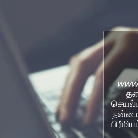
www.
தள
செயல்ப
நன்மை
பிரீமி