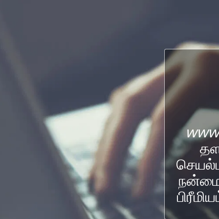
www.
தள
செயல்ப
நன்மை
பிரீமி